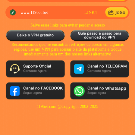
www.119bet.bet
LINK4
Salve esses links para evitar perder o acesso
Recomendamos que, se encontrar restrições de acesso em algumas
regiões, use um VPN para acessar o site da plataforma e troque
imediatamente para um dos nossos links alternativo
119bet.com @Copyright 2002-2025